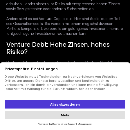
erlauben. Lender sichern ihr Risiko mit entsprechend hohen Zinsen
sowie Bezugsrechten oder anderen Sicherheiten ab.
Anders sieht es bei Venture Capital aus. Hier sind Ausfallquoten Teil
des Geschäftsmodells. Sie werden mit einem möglichst diversen
Portfolio kompensiert, wo bereits ein gelungenes Investment mehrere
fehlgeschlagene Investitionen wettmachen kann.
Venture Debt: Hohe Zinsen, hohes
Risiko?
Venture-Debt trägt nicht das gleiche Risiko wie Venture Capital.
Allerdings partizipieren sie auch nicht am Erfolg des Startups.
Kann ein Startup sein Darlehen mit Venture Debt nicht mehr
bedienen und muss im äußersten Fall eine Insolvenz beantragen, hat
das Konsequenzen für alle Gesellschafter:innen.
Sie stehen im Rang nach dem Venture-Debt-Lender.
Dementsprechend werden sie als Investor:innen von Eigenkapital
nachrangig behandelt und erhalten erst dann Geld, nachdem die
Forderungen der Venture-Debt-Lender bedient wurden.
Die Kapitalkosten im Fokus