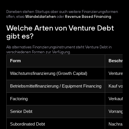
Daneben stehen Startups aber auch weitere Finanzierungsformen
offen, etwa
Wandeldarlehen
oder
Revenue Based Financing
.
Welche Arten von Venture Debt
gibt es?
Als alternatives Finanzierungsinstrument steht Venture Debt in
verschiedenen Formen zur Verfügung.
Form
Beschrei
Wachstumsfinanzierung (Growth Capital)
Venture De
Betriebsmittelfinanzierung / Equipment Financing
Kauf von W
Factoring
Verkauf of
Senior Debt
Vorrangige 
Subordinated Debt
Nachrangig