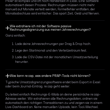
PRAP ist komplex und oft noch Handarbeit in Excel. Eine Software
automatisiert diesen Prozess: Rechnungen müssen nicht mehr
manuell auf Monate verteilt werden, Formelfehler entfallen, der
Monatsabschluss wird einfacher. Das spart Zeit, Geld und Nerven.
Wie extrahiere ich mit der Software passive
Rechnungsabgrenzung aus meinen Jahresrechnungen?
Ganz einfach:
Lade deine Jahresrechnungen per Drag & Drop hoch.
Lege den Startmonat und den Verteilzeitraum fest.
Lade die CSV-Datei mit der monatlichen Umsatzverteilung
herunter.
Was kann re:cap, was andere PRAP-Tools nicht können?
Typische Umsatzabgrenzungssoftware endet beim Export in Excel
oder beim Journal-Eintrag. re:cap geht weiter.
Du leitest einfach Rechnungs-E-Mails an deine persönliche re:cap-
Adresse weiter. Wir extrahieren alle Rechnungsdaten, ordnen sie
automatisch den richtigen Transaktionen zu und zeigen sie in einem
Live-Dashboard an. Keine manuellen Uploads, kein Tool-Wechsel.