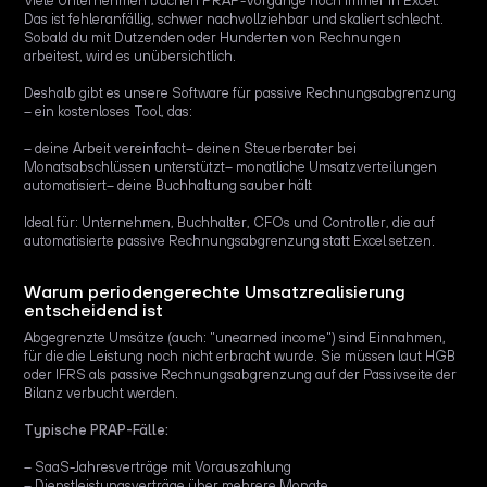
Viele Unternehmen buchen PRAP-Vorgänge noch immer in Excel.
Das ist fehleranfällig, schwer nachvollziehbar und skaliert schlecht.
Sobald du mit Dutzenden oder Hunderten von Rechnungen
arbeitest, wird es unübersichtlich.
Deshalb gibt es unsere Software für passive Rechnungsabgrenzung
– ein kostenloses Tool, das:
–
deine Arbeit vereinfacht
– deinen Steuerberater bei
Monatsabschlüssen unterstützt
–
monatliche Umsatzverteilungen
automatisiert
–
deine Buchhaltung sauber hält
Ideal für: Unternehmen, Buchhalter, CFOs und Controller, die auf
automatisierte passive Rechnungsabgrenzung statt Excel setzen.
Warum periodengerechte Umsatzrealisierung
entscheidend ist
Abgegrenzte Umsätze (auch: "unearned income") sind Einnahmen,
für die die Leistung noch nicht erbracht wurde. Sie müssen laut HGB
oder IFRS als passive Rechnungsabgrenzung auf der Passivseite der
Bilanz verbucht werden.
Typische PRAP-Fälle:
– SaaS-Jahresverträge mit Vorauszahlung
– Dienstleistungsverträge über mehrere Monate