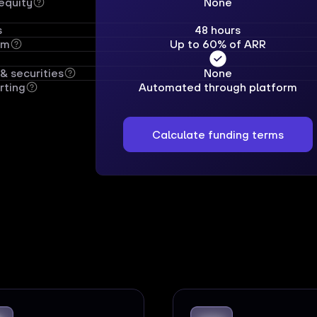
equity
None
s
48 hours
0m
Up to 60% of ARR
& securities
None
rting
Automated through platform
Calculate funding terms