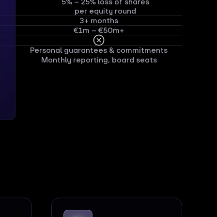
5% – 25% loss of shares
per equity round
3+ months
€1m – €50m+
Personal guarantees & commitments
Monthly reporting, board seats