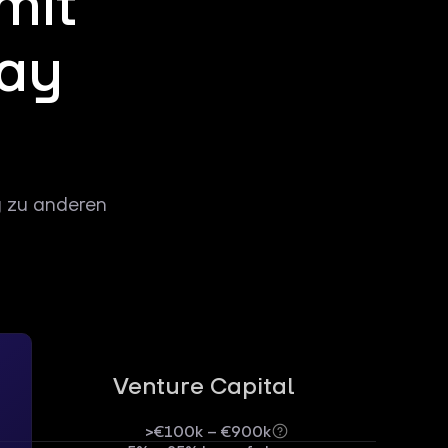
mit
way
g zu anderen
Venture Capital
>€100k – €900k