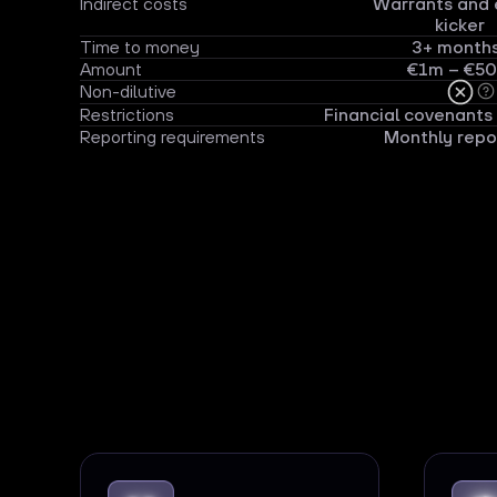
Indirect costs
Warrants and 
kicker
Time to money
3+ month
Amount
€1m – €5
Non-dilutive
Restrictions
Financial covenants 
Reporting requirements
Monthly repo