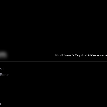
um
Plattform
Capital AI
Ressourc
mbH
Berlin
e