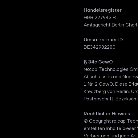
Handelsregister
HRB 227943 B
Amtsgericht Berlin Char
Umsatzsteuer ID
DE342982280
§ 34c GewO
re:cap Technologies Gmb
Abschlusses und Nachwe
1 Nr. 2 GewO. Diese Erl
Kreuzberg von Berlin, Or
Postanschrift: Bezirksam
Rechtlicher Hinweis
© Copyright re:cap Tech
erstellten Inhalte diese
Verbreitung und jede Ar