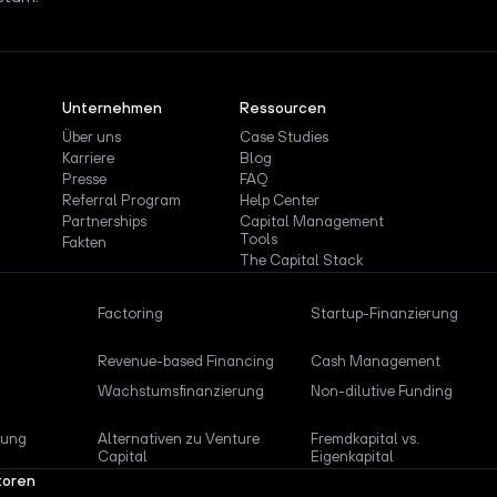
Unternehmen
Ressourcen
Über uns
Case Studies
Karriere
Blog
Presse
FAQ
Referral Program
Help Center
Partnerships
Capital Management
Tools
Fakten
The Capital Stack
Factoring
Startup-Finanzierung
Revenue-based Financing
Cash Management
Wachstumsfinanzierung
Non-dilutive Funding
rung
Alternativen zu Venture
Fremdkapital vs.
Capital
Eigenkapital
toren