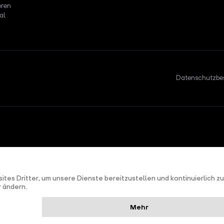
oren
al
Datenschutzbe
nd
Terms of Service
apply.