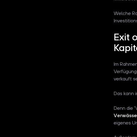
Welche Rol
Investiti
Exit 
Kapit
Im Rahmen
Verfügung
verkauft s
Das kann i
Denn die "
Verwässer
eigenes Un