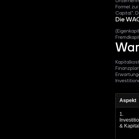
Unternehm
Formel zu
Capital". 
Die WA
(Eigenkapi
Fremdkapit
War
Kapitalkos
Finanzplan
Erwartunge
Investitio
Aspekt
1.
Investit
& Kapita