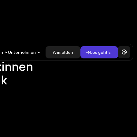
en
Unternehmen
Anmelden
Los geht's
:innen
ck