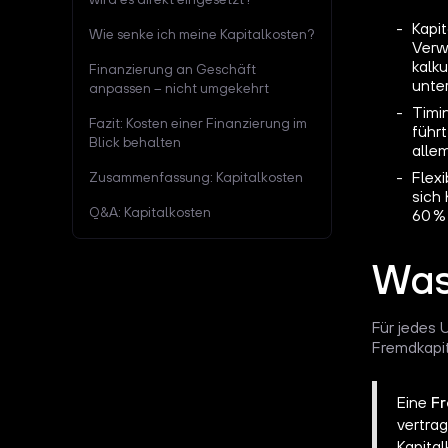
Kapit
Wie senke ich meine Kapitalkosten?
Verwä
kalku
Finanzierung an Geschäft
unter
anpassen – nicht umgekehrt
Timin
Fazit: Kosten einer Finanzierung im
führt
Blick behalten
alle
Flex
Zusammenfassung: Kapitalkosten
sich 
Q&A: Kapitalkosten
60 %
Was
Für jedes 
Fremdkapit
Eine
Fr
vertra
Kapital