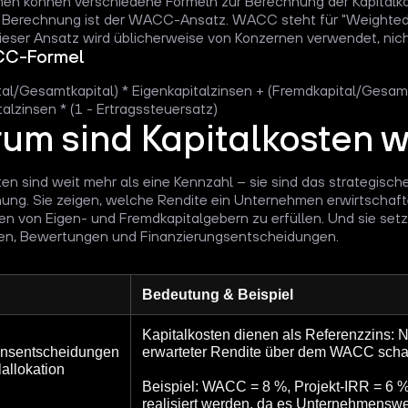
en können verschiedene Formeln zur Berechnung der Kapitalk
r Berechnung ist der WACC-Ansatz. WACC steht für "Weighted
Dieser Ansatz wird üblicherweise von Konzernen verwendet, nich
CC-Formel
tal/Gesamtkapital) * Eigenkapitalzinsen + (Fremdkapital/Gesamt
alzinsen * (1 - Ertragssteuersatz)
um sind Kapitalkosten w
ten sind weit mehr als eine Kennzahl – sie sind das strategisch
ung. Sie zeigen, welche Rendite ein Unternehmen erwirtschaf
n von Eigen- und Fremdkapitalgebern zu erfüllen. Und sie set
nen, Bewertungen und Finanzierungsentscheidungen.
Bedeutung & Beispiel
Kapitalkosten dienen als Referenzzins: N
ionsentscheidungen
erwarteter Rendite über dem WACC scha
lallokation
Beispiel:
WACC = 8 %, Projekt-IRR = 6 % 
realisiert werden, da es Unternehmenswer