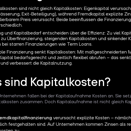
alkosten sind nicht gleich Kapitalkosten: Eigenkapital verursacht 
sserung, Exit-Beteiligung), während Fremdkapital explizite Zin
lierbarem Preis verursacht. Beide beeinflussen die Finanzierung
schiedlich.
g und Kapitalbedarf entscheiden über die Effizienz: Zu viel Kap
 zu Überfinanzierung, steigenden Kapitalkosten und sinkender Ka
m bei starren Finanzierungen wie Term Loans.
ible Finanzierung senkt Kapitalkosten: Mit maßgeschneiderten M
Kapital bedarfsgerecht und zeitlich flexibel abrufen – das senk
 und verbessert die Kapitalnutzung.
 sind Kapitalkosten?
Unternehmen fallen bei der Kapitalaufnahme Kosten an. Sie set
alkosten zusammen. Doch Kapitalaufnahme ist nicht gleich Ka
emdkapitalfinanzierung
verursacht explizite Kosten – nämlich
glich festgehalten sind. Auf Unternehmen kommen Zinsen als r
kosten zu.