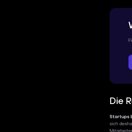
F
Die R
Startups 
sich desha
Mitarbeite