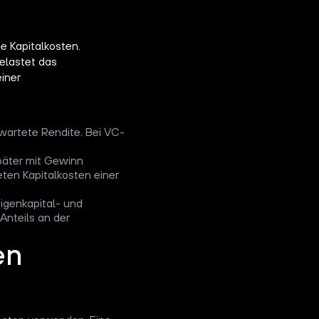
te Kapitalkosten.
belastet das
iner
erwartete Rendite. Bei VC-
später mit Gewinn
reten Kapitalkosten einer
igenkapital- und
Anteils an der
en