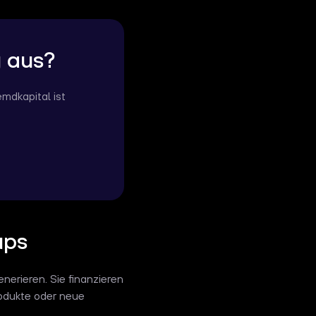
g aus?
mdkapital ist
ups
nerieren. Sie finanzieren
Produkte oder neue