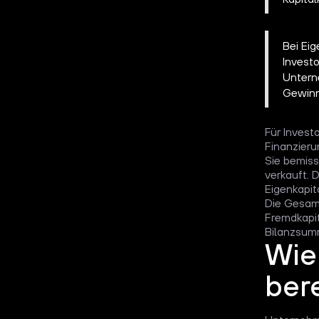
Bei Eig
Investo
Untern
Gewinn
Für Investo
Finanzieru
Sie bemiss
verkauft. D
Eigenkapit
Die Gesam
Fremdkapit
Bilanzsum
Wie
ber