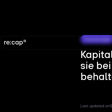
Financial analysis
Kapita
sie be
behal
Last updated on
S