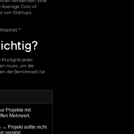
osten verwenden. Eine
 Average Cost of
t von Startups.
kapital) *
ichtig?
e Rückgrat jeder
ten muss, um die
zen die Benchmark für
ur Projekte mit
ffen Mehrwert.
→ Projekt sollte nicht
t zerstört.