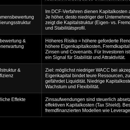
Im DCF-Verfahren dienen Kapitalkosten a
hmensbewertung
Je höher, desto niedriger der Unternehme
ierungsstruktur
zeigt die Kapitalstruktur (Eigen- vs. Frem
und Stabilitätsprofil.
obewertung &
Höheres Risiko = höhere geforderte Rend
enerwartung
höhere Eigenkapitalkosten, Fremdkapital
Zinsen und Covenants. Für Investoren ist
ein Signal für Stabilität und Attraktivität.
lstruktur &
Ziel: möglichst niedriger WACC bei akzep
fizienz
Eigenkapital bindet teure Ressourcen, zu
gefährdet Liquidität. Niedrige Kapitalkos
Wachstum und Flexibilität.
liche Effekte
Zinsaufwendungen sind steuerlich abset
effektiven Kapitalkosten (Tax Shield). Be
fremdfinanzierten Modellen wie Leverag