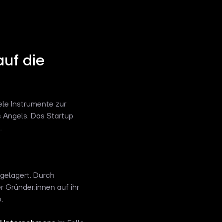
auf die
le Instrumente zur
 Angels. Das Startup
.
 gelagert. Durch
er Gründer:innen auf ihr
b.