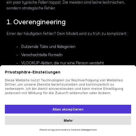
ein paar typische Fallen tappst. Die meisten sind keine technischen,
sondern strategische Fehler.
1. Overengineering
Einer der häufigsten Fehler? Dein Modell wird zu früh zu kompliziert:
Dutzende Tabs und Kategorien
Verschachtelte Formeln
VLOOKUP-Ketten, die nur eine Person versteht
Das passiert oft, wenn jemand versucht, ein "unzerstörbares" Modell
zu bauen – bevor überhaupt klar ist, welche Entscheidungen das
Modell eigentlich unterstützen soll. Realität: Eine Prognose, die zu
85 % korrekt ist und sich leicht aktualisieren lässt, schlägt eine, die
zwar 98 % genau ist, aber die niemand nutzt.
So vermeidest du Overengineering in FP&A
Starte schlank. Bau dir ein einfaches 12-Monats-Cashflow-Modell.
Mehr Details kannst du immer dann ergänzen, wenn du sie wirklich
brauchst – zum Beispiel Headcount pro Abteilung oder Churn nach