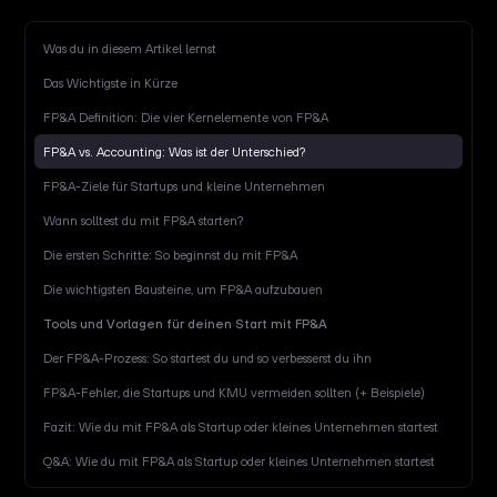
Was du in diesem Artikel lernst
Das Wichtigste in Kürze
FP&A Definition: Die vier Kernelemente von FP&A
FP&A vs. Accounting: Was ist der Unterschied?
FP&A-Ziele für Startups und kleine Unternehmen
Wann solltest du mit FP&A starten?
Die ersten Schritte: So beginnst du mit FP&A
Die wichtigsten Bausteine, um FP&A aufzubauen
Tools und Vorlagen für deinen Start mit FP&A
Der FP&A-Prozess: So startest du und so verbesserst du ihn
FP&A-Fehler, die Startups und KMU vermeiden sollten (+ Beispiele)
Fazit: Wie du mit FP&A als Startup oder kleines Unternehmen startest
Q&A: Wie du mit FP&A als Startup oder kleines Unternehmen startest