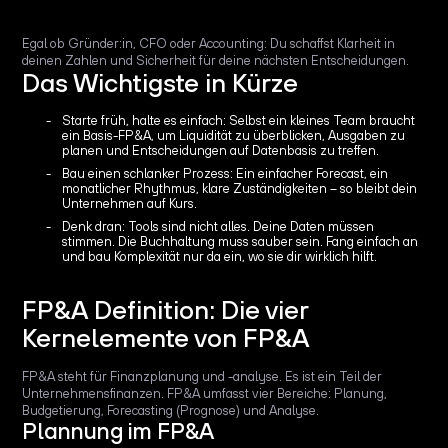
Egal ob Gründer:in, CFO oder Accounting: Du schaffst Klarheit in
deinen Zahlen und Sicherheit für deine nächsten Entscheidungen.
Das Wichtigste in Kürze
Starte früh, halte es einfach: Selbst ein kleines Team braucht
ein Basis-FP&A, um Liquidität zu überblicken, Ausgaben zu
planen und Entscheidungen auf Datenbasis zu treffen.
Bau einen schlanker Prozess: Ein einfacher Forecast, ein
monatlicher Rhythmus, klare Zuständigkeiten – so bleibt dein
Unternehmen auf Kurs.
Denk dran: Tools sind nicht alles. Deine Daten müssen
stimmen. Die Buchhaltung muss sauber sein. Fang einfach an
und bau Komplexität nur da ein, wo sie dir wirklich hilft.
FP&A Definition: Die vier
Kernelemente von FP&A
FP&A steht für Finanzplanung und -analyse. Es ist ein Teil der
Unternehmensfinanzen. FP&A umfasst vier Bereiche: Planung,
Budgetierung, Forecasting (Prognose) und Analyse.
Plannung im FP&A