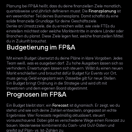
Planung bei FP&A heißt, dass du deine finanziellen Ziele monatlich,
quartalsweise und jährlich definieren musst. Die
Finanzplanung
ist
ein wesentlicher Teil deines Businessplans. Damit schaffst du eine
solide finanzielle Grundlage für deine Geschäftsziele.
Denke an Umsatzziele, die du erreichen willst, wie viele FTEs du
einstellen möchtest oder welche Markteintritte in andere Länder oder
Branchen du planst. Diese Ziele legen fest, welche finanziellen Mittel
du in Zukunft brauchst.
Budgetierung im FP&A
Mit einem Budget übersetzt du deine Pläne in klare Vorgaben. Jedes
Team weiß, was es ausgeben darf. Zu hohe Ausgaben lassen sich so
verhindern, Erwartungen lassen sich steuern. Willst du einen neuen
Markt erschließen und brauchst dafür Budget für Events vor Ort,
muss genug Geld eingeplant sein. Dasselbe gilt für neue Stellen.
Ein Budget bringt Ordnung in die Strategie und wird oft mit
Investoren und dem eigenen Board abgestimmt.
Prognosen im FP&A
Ein Budget bleibt starr, ein
Forecast
ist dynamisch. Er zeigt, wo du
stehst und wie sich deine Zahlen entwickeln, angepasst an echte
Ergebnisse. Wer Forecasts regelmäßig aktualisiert, steuert
vorausschauend. Dabei gibt es verschiedene Wege einen Forecast zu
bauen. Idealerweise kombinierst du Cash- und GuV-Daten und
greifst auf Plan- vs. Ist-Zahlen zu.