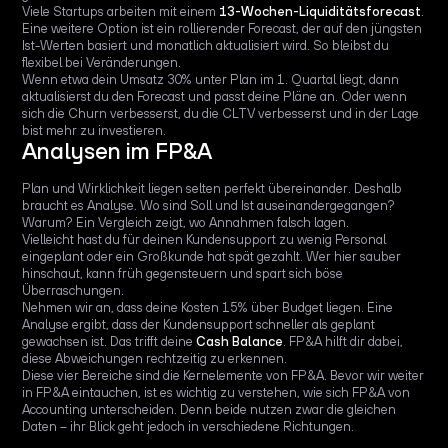
Viele Startups arbeiten mit einem
13-Wochen-Liquiditätsforecast
.
Eine weitere Option ist ein rollierender Forecast, der auf den jüngsten
Ist-Werten basiert und monatlich aktualisiert wird. So bleibst du
flexibel bei Veränderungen.
Wenn etwa dein Umsatz 30% unter Plan im 1. Quartal liegt, dann
aktualisierst du den Forecast und passt deine Pläne an. Oder wenn
sich die Churn verbesserst, du die CLTV verbesserst und in der Lage
bist mehr zu investieren.
Analysen im FP&A
Plan und Wirklichkeit liegen selten perfekt übereinander. Deshalb
braucht es Analyse. Wo sind Soll und Ist auseinandergegangen?
Warum? Ein Vergleich zeigt, wo Annahmen falsch lagen.
Vielleicht hast du für deinen Kundensupport zu wenig Personal
eingeplant oder ein Großkunde hat spät gezahlt. Wer hier sauber
hinschaut, kann früh gegensteuern und spart sich böse
Überraschungen.
Nehmen wir an, dass deine Kosten 15% über Budget liegen. Eine
Analyse ergibt, dass der Kundensupport schneller als geplant
gewachsen ist. Das trifft deine
Cash Balance
. FP&A hilft dir dabei,
diese Abweichungen rechtzeitig zu erkennen.
Diese vier Bereiche sind die Kernelemente von FP&A. Bevor wir weiter
in FP&A eintauchen, ist es wichtig zu verstehen, wie sich FP&A von
Accounting unterscheiden. Denn beide nutzen zwar die gleichen
Daten – ihr Blick geht jedoch in verschiedene Richtungen.