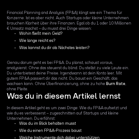
Financial Planning and Analysis (FP&A) klingt wie ein Thema für
Konzerne. Ist es aber nicht. Auch Startups oder kleine Unternehmen
brauchen Klarheit über ihre Finanzen. Egal ob du 1 oder 10 Millionen
€ Umsatz machst – du musst drei Dinge wissen:
Wohin fließt mein Geld?
Wie lange reicht es?
Was kannst du dir als Nächstes leisten?
Genau darum geht es bei FP&A. Du planst, schaust voraus,
analysierst. Ohne das steuerst du blind. Du stellst zu viele Leute ein.
Du unterbietest deine Preise. Irgendwann ist dein Konto leer. Mit
gutem FP&A passiert dir das nicht. Du baust ein Geschäft, das
wachsen kann. Ohne Überfinanzierung, ohne zu hohe
Burn Rate
,
ohne Pleite.
Was du in diesem Artikel lernst
In diesem Artikel geht es um zwei Dinge: Wie du FP&A aufsetzt und
wie du es verbesserst – zugeschnitten auf Startups und kleine
Unternehmen. Du erfährst:
Was du im Blick behalten musst
Wie du einen FP&A-Prozess baust
Welche Instrumente dich dabei unterstützen