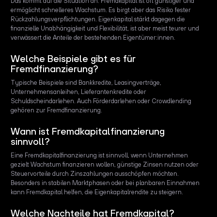
Das kommt auf die Situation an. Fremdkapital ist oft günstiger und
ermöglicht schnelleres Wachstum. Es birgt aber das Risiko fester
Rückzahlungsverpflichtungen. Eigenkapital stärkt dagegen die
finanzielle Unabhängigkeit und Flexibilität, ist aber meist teurer und
verwässert die Anteile der bestehenden Eigentümer:innen.
Welche Beispiele gibt es für
Fremdfinanzierung?
Typische Beispiele sind Bankkredite, Leasingverträge,
Unternehmensanleihen, Lieferantenkredite oder
Schuldscheindarlehen. Auch Förderdarlehen oder Crowdlending
gehören zur Fremdfinanzierung.
Wann ist Fremdkapitalfinanzierung
sinnvoll?
Eine Fremdkapitalfinanzierung ist sinnvoll, wenn Unternehmen
gezielt Wachstum finanzieren wollen, günstige Zinsen nutzen oder
Steuervorteile durch Zinszahlungen ausschöpfen möchten.
Besonders in stabilen Marktphasen oder bei planbaren Einnahmen
kann Fremdkapital helfen, die Eigenkapitalrendite zu steigern.
Welche Nachteile hat Fremdkapital?