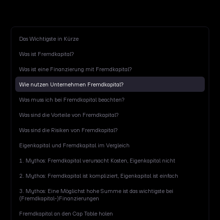
Das Wichtigste in Kürze
Was ist Fremdkapital?
Was ist eine Finanzierung mit Fremdkapital?
Wie nutzen Unternehmen Fremdkapital?
Was muss ich bei Fremdkapital beachten?
Was sind die Vorteile von Fremdkapital?
Was sind die Risiken von Fremdkapital?
Eigenkapital und Fremdkapital im Vergleich
1. Mythos: Fremdkapital verursacht Kosten, Eigenkapital nicht
2. Mythos: Fremdkapital ist kompliziert, Eigenkapital ist einfach
3. Mythos: Eine Möglichst hohe Summe ist das wichtigste bei
(Fremdkapital-)Finanzierungen
Fremdkapital an den Cap Table holen