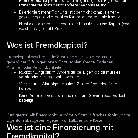
Fremdkapital ist planbarer und oft günstiger als Eigenkapital –
transparente Kosten statt späterer Verwässerung.
Es erfordert mehr Planung, ist aber nicht komplizierter –
gezielt eingesetzt erhöht es Kontrolle und Kapitaleffizienz.
Nicht die Höhe zählt, sondern der Einsatz – zu viel Kapital (egal
welcher Art) schafft Risiken.
Was ist Fremdkapital?
Fremdkapital beschreibt die Schulden eines Unternehmens
gegenüber Gläubiger:innen. Dazu zählen Kredite, Darlehen,
Anleihen oder Verbindlichkeiten.
Rückzahlungspflicht: Anders als bei Eigenkapital muss es
vollständig zurückgezahlt werden.
Verzinsung: Gläubiger erhalten Zinsen über eine feste
Laufzeit.
Keine Anteile: Investoren sind nicht am Gewinn oder Verlust
beteiligt.
Kurz gesagt: Mit Fremdkapital erhält ein Startup frisches Kapital, ohne
Eigentum abzugeben – gegen klar kalkulierbare Kosten.
Was ist eine Finanzierung mit
Fremdkapital?