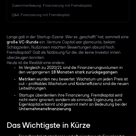
Zusammenfassung: Finanzierung mit Fremdkapital
Q&A: Finanzierung mit Fremdkapital
Lange galt in der Startup-Szene: Wer es „geschafft“ hat, sammelt eine
große VC-Runde
ein. Venture Capital war glamourös, bekam
Schlagzeilen, Nullzinsen machten Bewertungen absurd hoch.
Fremdkapital? Galt als Notlösung für die, die keine Investor:innen
überzeugen konnten.
Heute ist die Realität eine andere:
Im Vergleich zu 2020/21 sind die Finanzierungsvolumen in
den vergangenen
18 Monaten stark zurückgegangen
.
Metriken
wurden neu bewertet. Wachstum um jeden Preis ist
out – profitables Wachstum und Kosteneffizienz sind die neuen
Leitwährungen.
Startups überdenken ihre Finanzierung. Fremdkapital wird
nicht mehr ignoriert, sondern als sinnvolle Ergänzung zum
Eigenkapital erkannt und gewinnt mehr an Bedeutung bei der
Unternehmensfinanzierung
.
Das Wichtigste in Kürze