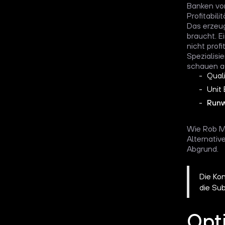
Banken vor
Profitabili
Das erzeug
braucht. E
nicht prof
Spezialisi
schauen a
Qual
Unit
Run
Wie Rob Mo
Alternati
Abgrund.
Die Ko
die Su
Opt