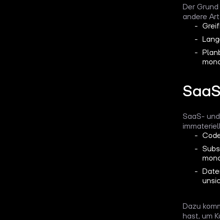
Der Grund 
andere Ar
Greif
Lange
Plan
mona
SaaS
SaaS- und 
immateriell
Code,
Subs
monat
Date
unsic
Dazu komm
hast, um 