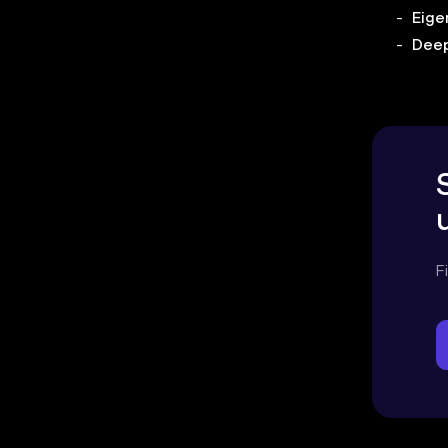
Eige
Deep
F