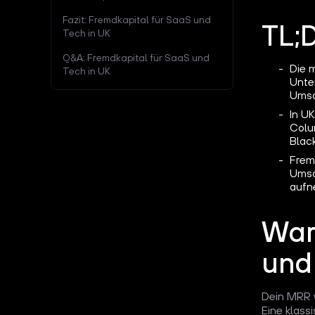
Fazit: Fremdkapital für SaaS und
TL;
Tech in UK
Q&A: Fremdkapital für SaaS und
Die 
Tech in UK
Unte
Umsa
In U
Colu
Blac
Frem
Umsa
aufn
War
und
Dein MRR 
Eine klass