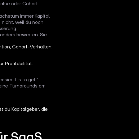
Value oder Cohort-
Wachstum immer Kapital
nicht, weil du noch
sserung.
n anders bewerten. Sie
ion, Cohort-Verhalten.
 Profitabilität.
ier it is to get."
eine Turnarounds am
 du Kapitalgeber, die
ür SaaS