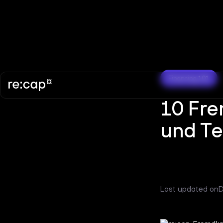
Financing 101
10 Fre
und Te
Last updated on
D