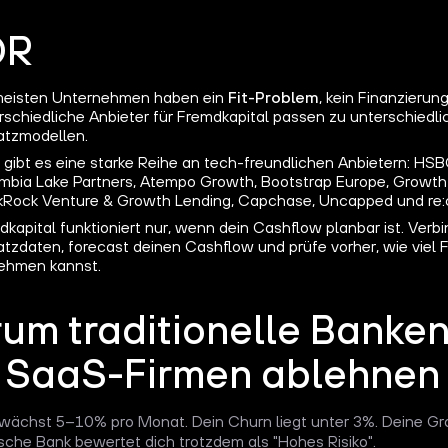
DR
meisten Unternehmen haben ein
Fit-Problem
, kein Finanzierun
rschiedliche Anbieter für Fremdkapital passen zu unterschiedli
tzmodellen.
K gibt es eine starke Reihe an tech-freundlichen Anbietern: HSB
mbia Lake Partners, Atempo Growth, Bootstrap Europe, Growth L
kRock Venture & Growth Lending, Capchase, Uncapped und re:
dkapital funktioniert nur, wenn dein Cashflow planbar ist. Verb
tzdaten, forecast deinen Cashflow und prüfe vorher, wie viel 
ehmen kannst.
um traditionelle Banken
 SaaS-Firmen ablehnen
wächst 5–10% pro Monat. Dein Churn liegt unter 3%. Deine Gr
ische Bank bewertet dich trotzdem als "Hohes Risiko".