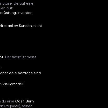
nalyse, die auf eine
uen auf:
usrüstung, Inventar.
it stabilen Kunden, nicht
ht
. Der Wert ist meist
n.
aber viele Verträge sind
k-Risikomodell
n du eine
Cash Burn
en Payback), sehen