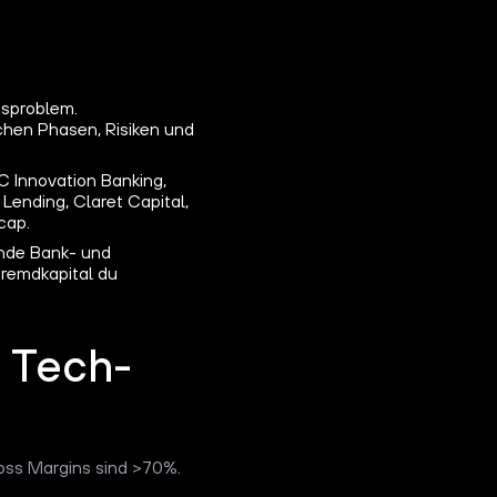
gsproblem.
chen Phasen, Risiken und
C Innovation Banking,
ending, Claret Capital,
cap.
inde Bank- und
Fremdkapital du
 Tech-
oss Margins sind >70%.