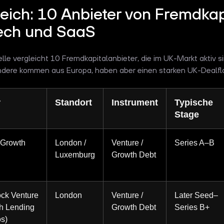
eich: 10 Anbieter von Fremdkapi
ech und SaaS
lle vergleicht 10 Fremdkapitalanbieter, die im UK-Markt aktiv sin
ndere kommen aus Europa, haben aber einen starken UK-Dealfl
r
Standort
Instrument
Typische
Stage
 Growth
London /
Venture /
Series A–B
Luxemburg
Growth Debt
ck Venture
London
Venture /
Later Seed–
h Lending
Growth Debt
Series B+
os)