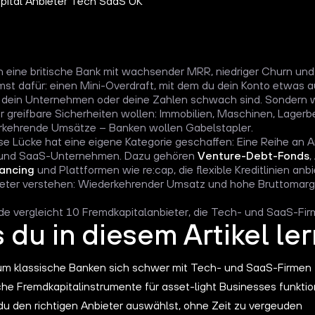
n eine britische Bank mit wachsender MRR, niedriger Churn und
t dafür: einen Mini-Overdraft, mit dem du dein Konto etwas a
l dein Unternehmen oder deine Zahlen schwach sind. Sondern w
r greifbare Sicherheiten wollen: Immobilien, Maschinen, Lager
rkehrende Umsätze – Banken wollen Gabelstapler.
e Lücke hat eine eigene Kategorie geschaffen: Eine Reihe an A
 und SaaS-Unternehmen. Dazu gehören
Venture-Debt-Fonds
,
ancing
und Plattformen wie re:cap, die flexible Kreditlinien anbi
ieter verstehen: Wiederkehrender Umsatz und hohe Bruttomarg
de vergleicht 10 Fremdkapitalanbieter, die Tech- und SaaS-Fir
du in diesem Artikel ler
m klassische Banken sich schwer mit Tech- und SaaS-Firmen
he Fremdkapitalinstrumente für asset-light Businesses funktio
du den richtigen Anbieter auswählst, ohne Zeit zu vergeuden