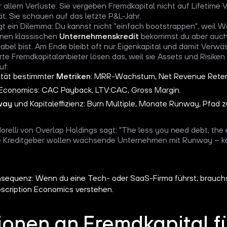
 allem Verluste. Sie vergeben Fremdkapital nicht auf Lifetime 
tät. Sie schauen auf das letzte P&L-Jahr.
t ein Dilemma: Du kannst nicht "einfach bootstrappen", weil 
inen klassischen
Unternehmenskredit
bekommst du aber auch 
itabel bist. Am Ende bleibt oft nur Eigenkapital und damit Verwä
erte Fremdkapitalanbieter lösen das, weil sie Assets und Risike
uf:
ität bestimmter
Metriken
: MRR-Wachstum, Net Revenue Retent
 Economics: CAC Payback, LTV:CAC, Gross Margin.
way
und Kapitaleffizienz: Burn Multiple, Monate Runway, Pfad zur
relli von Overlap Holdings sagt: "The less you need debt, the eas
ve Kreditgeber wollen wachsende Unternehmen mit Runway – k
nsequenz: Wenn du eine Tech- oder SaaS-Firma führst, brauchst
bscription Economics verstehen.
ionen an Fremdkapital f