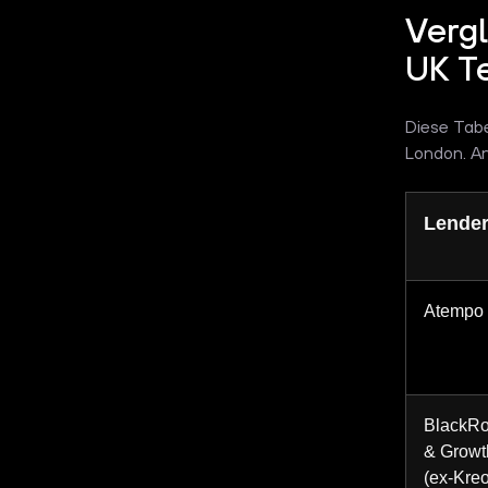
Vergl
UK T
Diese Tabe
London. A
Lende
Atempo
BlackRo
& Growt
(ex-Kre