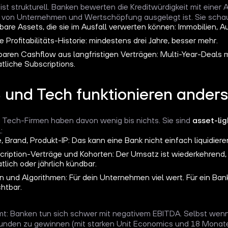
ist strukturell. Banken bewerten die Kreditwürdigkeit mit einer A
t von Unternehmen und Wertschöpfung ausgelegt ist. Sie scha
bare Assets, die sie im Ausfall verwerten können: Immobilien, A
 Profitabilitäts-Historie: mindestens drei Jahre, besser mehr.
baren Cashflow aus langfristigen Verträgen: Multi-Year-Deals m
tliche Subscriptions.
 und Tech funktionieren anders
Tech-Firmen haben davon wenig bis nichts. Sie sind
asset-lig
:
 Brand, Produkt-IP: Das kann eine Bank nicht einfach liquidiere
cription-Verträge und Kohorten: Der Umsatz ist wiederkehrend, 
lich oder jährlich kündbar.
n und Algorithmen: Für dein Unternehmen viel wert. Für ein Ban
htbar.
t: Banken tun sich schwer mit negativem EBITDA. Selbst wen
Kunden zu gewinnen (mit starken Unit Economics und 18 Monat