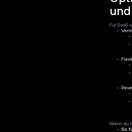
und
Für SaaS u
Vent
Flexi
Reve
Wenn du tie
So f