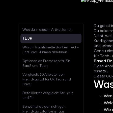
Du gehst i
Was du in diesem Artikel lernst
Du bekomms
Nicht, wei
TL;DR
Kreditgebe
und wiede
Warum traditionelle Banken Tech-
Genau dies
und SaaS-Firmen ablehnen
für Tech-
Based Fin
Optionen an Fremdkapital für
SaaS und Tech
Diese Anb
assets".
Vergleich: 10 Anbieter von
Dieser Gui
Fremdkapital für UK Tech und
Was 
SaaS
Detaillierter Vergleich: Struktur
Waru
und Fit
Welc
So wählst du den richtigen
Wie 
Fremdkapitalanbieter aus