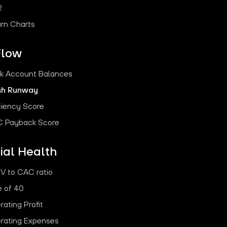
R
rn Charts
Flow
k Account Balances
sh Runway
iciency Score
 Payback Score
ial Health
V to CAC ratio
e of 40
rating Profit
rating Expenses