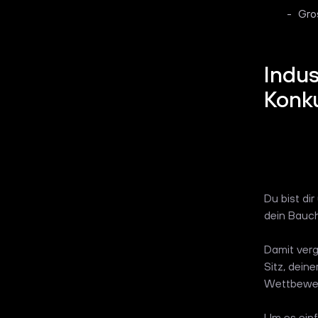
Gro
Indus
Konk
Du bist di
dein Bauch
Damit verg
Sitz, dein
Wettbewer
Um es einf