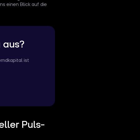
s einen Blick auf die
g aus?
mdkapital ist
ller Puls-