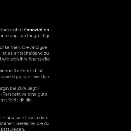
nehmen ihre
finanziellen
für re:cap, um langfristige
or kennen. Die Analyse
 ist es entscheidend zu
ie sich ihre finanzielle
naus. Ihr Kontext ist
ttbewerb gesetzt werden
argin bei 20% liegt?
s-Perspektive eine gute
it fehlt dir die
 – und setzt sie in den
stehen, Bereiche, die du
festzulegen.