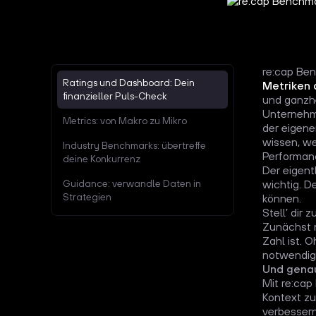
re:cap Ben
Ratings und Dashboard: Dein
Metriken 
finanzieller Puls-Check
und ganzhe
Unternehm
Metrics: von Makro zu Mikro
der eigene
wissen, we
Industry Benchmarks: übertreffe
Performanc
deine Konkurrenz
Der eigent
Guidance: verwandle Daten in
wichtig. D
Strategien
können.
Stell’ dir
Zunächst n
Zahl ist. 
notwendige
Und genau
Mit re:cap
Kontext zu
verbessern