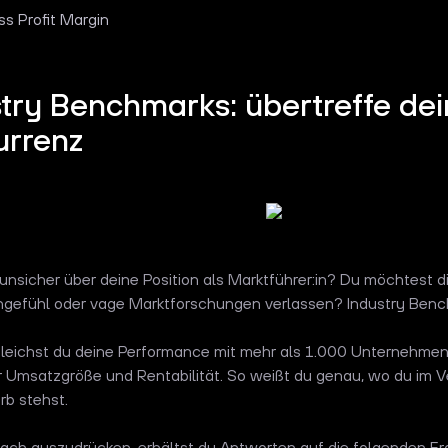
ss Profit Margin
try Benchmarks: übertreffe de
urrenz
r unsicher über deine Position als Marktführer:in? Du möchtest d
gefühl oder vage Marktforschungen verlassen? Industry Bench
leichst du deine Performance mit mehr als 1.000 Unternehmen
er Umsatzgröße und Rentabilität. So weißt du genau, wo du im 
b stehst.
ach auszudrücken, erhältst du Antworten auf die folgenden Fr