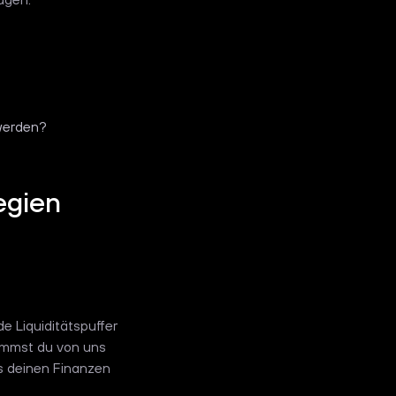
 werden?
egien
e Liquiditätspuffer
kommst du von uns
s deinen Finanzen