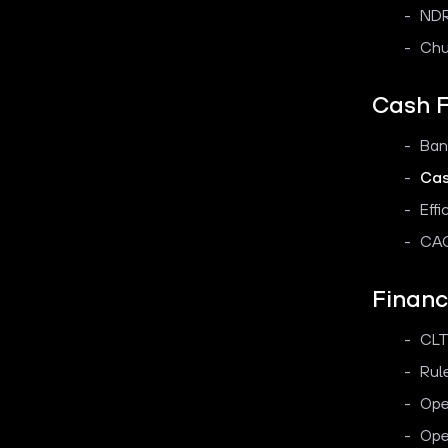
ND
Chu
Cash 
Ban
Ca
Eff
CAC
Financ
CLT
Rul
Ope
Ope