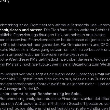
chmarking ist da! Damit setzen wir neue Standards, wie Unter
analysieren und nutzen
. Die Plattform ist ein weiterer Schritt 
itliche Finanzierungslösungen für Unternehmen anzubieten.
en müssen ihre Finanzkennzahlen heute besser als jemals zuv
n KPIs ist unverzichtbar geworden. Für Gründer:innen und CFOs
lche Hebel sie in Bewegung setzen, um sich zu verbessern und w
e in unterschiedlichen Szenarien entwickeln wird.
liche Wert dieser KPIs geht jedoch weit über die reine Analyse hi
enn KPIs sind noch wertvoller, wenn sie in Beziehung zum We
 zum Beispiel vor: Was sagt es dir, wenn deine Operating Profit M
icht viel. Du gehst vermutlich davon aus, dass es aus Busines
Ohne entsprechenden Kontext weißt du es jedoch nicht – und dam
 Aussagekraft der KPI.
 hier kommt re:cap Benchmarking ins Spiel.
 Benchmarking analysierst du deine Finanzkennzahlen detailliert
 deinem Wettbewerb. Das hilft dir, dein Geschäft besser zu ver
 kannst, zu identifizieren und schließlich konkrete Handlungen 