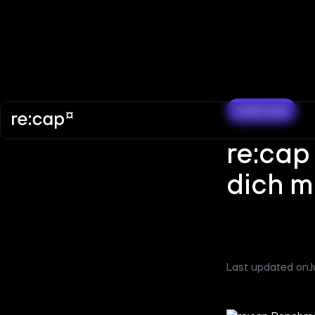
Inside re:cap
re:cap
dich m
Last updated on
J