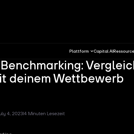
Plattform
Capital AI
Ressourc
 Benchmarking: Verglei
it deinem Wettbewerb
uly 4, 2023
I
4 Minuten Lesezeit