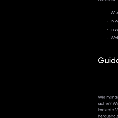
Wie
In 
In 
Wel
Guid
Wie manag
sicher? Wi
konkrete V
heraushole