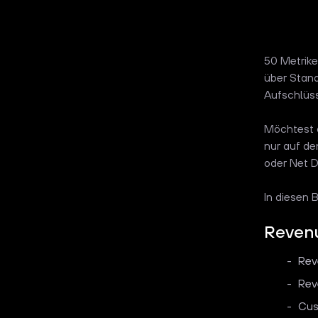
50 Metrike
über Stand
Aufschlüss
Möchtest d
nur auf de
oder Net D
In diesen 
Reven
Rev
Rev
Cus