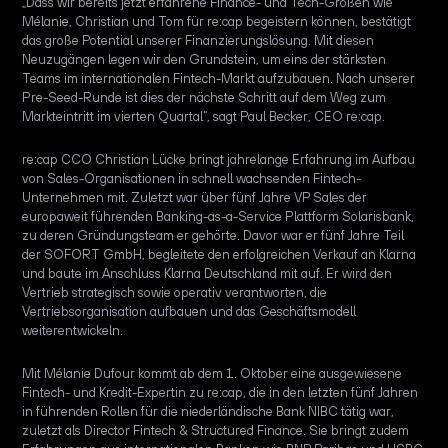
„Dass wir bereits jetzt erfahrene Finance- und Tech-Größen wie
Mélanie, Christian und Tom für re:cap begeistern können, bestätigt
das große Potential unserer Finanzierungslösung. Mit diesen
Neuzugängen legen wir den Grundstein, um eins der stärksten
Teams im internationalen Fintech-Markt aufzubauen. Nach unserer
Pre-Seed-Runde ist dies der nächste Schritt auf dem Weg zum
Markteintritt im vierten Quartal“, sagt Paul Becker, CEO re:cap.
re:cap CCO Christian Lücke bringt jahrelange Erfahrung im Aufbau
von Sales-Organisationen in schnell wachsenden Fintech-
Unternehmen mit. Zuletzt war über fünf Jahre VP Sales der
europaweit führenden Banking-as-a-Service Plattform Solarisbank,
zu deren Gründungsteam er gehörte. Davor war er fünf Jahre Teil
der SOFORT GmbH, begleitete den erfolgreichen Verkauf an Klarna
und baute im Anschluss Klarna Deutschland mit auf. Er wird den
Vertrieb strategisch sowie operativ verantworten, die
Vertriebsorganisation aufbauen und das Geschäftsmodell
weiterentwickeln.
Mit Mélanie Dufour kommt ab dem 1. Oktober eine ausgewiesene
Fintech- und Kredit-Expertin zu re:cap, die in den letzten fünf Jahren
in führenden Rollen für die niederländische Bank NIBC tätig war,
zuletzt als Director Fintech & Structured Finance. Sie bringt zudem