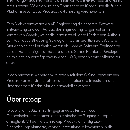
Erfahrungen aus internationalen Banken wie BNP Paribas und HSBC
mit zu re:cap. Mélanie wird den Finanzbereich führen und die für die
Plattform essenzielle Produktstrukturierung verantworten.
Tom Nick verantwortet als VP Engineering die gesamte Software-
Entwicklung und den Aufbau der Engineering-Organisation. Er
kommt von Google, wo er die letzten zwei Jahre für den den Aufbau
von YouTubes Shopping Strategie mitverantwortlich war. Weitere
Stationen seiner Laufbahn waren als Head of Software Engineering
bei der Berliner Agentur Sapera und als Senior Frontend Developer
beim digitalen Vermögensverwalter LIQID, dessen erster Mitarbeiter
er war.
In den nächsten Monaten wird re:cap mit dem Gründungsteam das
Produkt zur Marktreife führen und institutionelle Investoren und
Unternehmen für das Marktplatzmodell gewinnen.
Über re:cap
re:cap ist ein 2021 in Berlin gegründetes Fintech, das
Technologieunternehmen einen einfacheren Zugang zu Kapital
ermöglicht. Mit dem ersten re:cap Produkt, einer digitalen
Finanzierungsplattform, können institutionelle Investoren in die