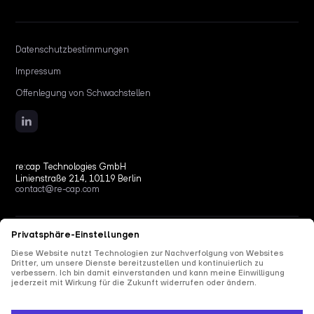
Datenschutzbestimmungen
Impressum
Offenlegung von Schwachstellen
re:cap Technologies GmbH
Linienstraße 214, 10119 Berlin
contact@re-cap.com
Copyright © 2026 re:cap Technologies GmbH.
All rights reserved.
All shown product and company names are trademarks or registered trademarks of their
respective holders. Use of them does not imply any affiliation with or endorsement by
them.
This site is protected by reCAPTCHA and the Google
Privacy Policy
and
Terms of Service
apply.