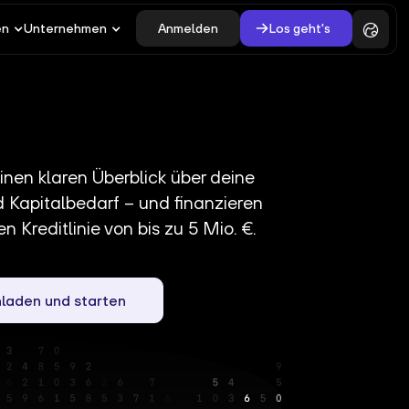
Anmelden
Los geht's
en
Unternehmen
einen klaren Überblick über deine
Kapitalbedarf – und finanzieren
en Kreditlinie von bis zu 5 Mio. €.
laden und starten