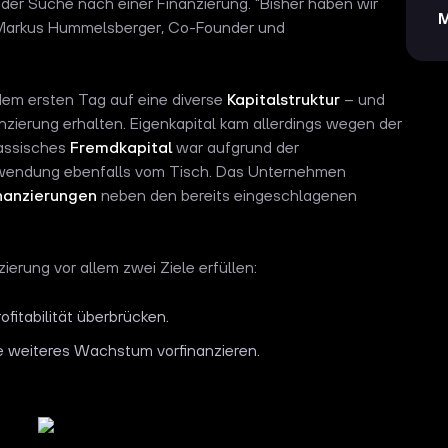
uf der Suche nach einer Finanzierung. "Bisher haben wir
M
rt Markus Hummelsberger, Co-Founder und
em ersten Tag auf eine diverse
Kapitalstruktur
– und
nzierung erhalten. Eigenkapital kam allerdings wegen der
lassisches
Fremdkapital
war aufgrund der
verwendung ebenfalls vom Tisch. Das Unternehmen
inanzierungen
neben den bereits eingeschlagenen
erung vor allem zwei Ziele erfüllen:
rofitabilität überbrücken.
te weiteres Wachstum vorfinanzieren.