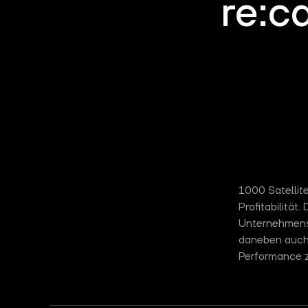
re:c
1000 Satellit
Profitabilität
Unternehmens,
daneben auch 
Performance z