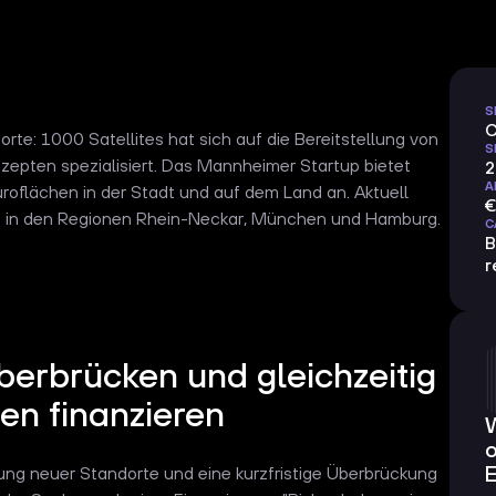
S
C
te: 1000 Satellites hat sich auf die Bereitstellung von
S
zepten spezialisiert. Das Mannheimer Startup bietet
2
A
oflächen in der Stadt und auf dem Land an. Aktuell
€
te in den Regionen Rhein-Neckar, München und Hamburg.
C
B
r
berbrücken und gleichzeitig
 finanzieren
ng neuer Standorte und eine kurzfristige Überbrückung