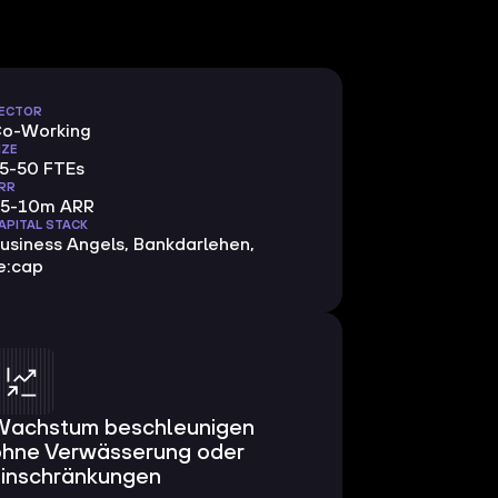
ECTOR
o-Working
IZE
5-50 FTEs
RR
5-10m ARR
APITAL STACK
usiness Angels, Bankdarlehen,
e:cap
Wachstum beschleunigen
ohne Verwässerung oder
Einschränkungen