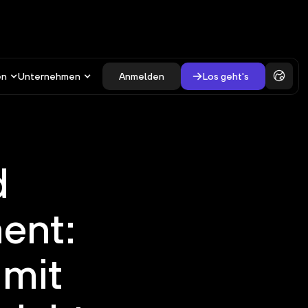
en
Unternehmen
Anmelden
Los geht's
d
ent:
 mit