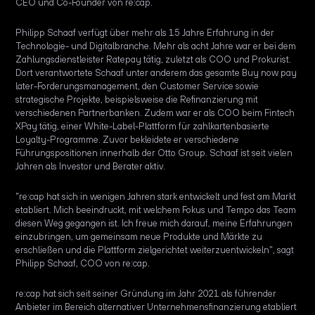
CEO und Co-Founder von re:cap.
Philipp Schaaf verfügt über mehr als 15 Jahre Erfahrung in der
Technologie- und Digitalbranche. Mehr als acht Jahre war er bei dem
Zahlungsdienstleister Ratepay tätig, zuletzt als COO und Prokurist.
Dort verantwortete Schaaf unter anderem das gesamte Buy now pay
later-Forderungsmanagement, den Customer Service sowie
strategische Projekte, beispielsweise die Refinanzierung mit
verschiedenen Partnerbanken. Zudem war er als COO beim Fintech
XPay tätig, einer White-Label-Plattform für zahlkartenbasierte
Loyalty-Programme. Zuvor bekleidete er verschiedene
Führungspositionen innerhalb der Otto Group. Schaaf ist seit vielen
Jahren als Investor und Berater aktiv.
"re:cap hat sich in wenigen Jahren stark entwickelt und fest am Markt
etabliert. Mich beeindruckt, mit welchem Fokus und Tempo das Team
diesen Weg gegangen ist. Ich freue mich darauf, meine Erfahrungen
einzubringen, um gemeinsam neue Produkte und Märkte zu
erschließen und die Plattform zielgerichtet weiterzuentwickeln", sagt
Philipp Schaaf, COO von re:cap.
re:cap hat sich seit seiner Gründung im Jahr 2021 als führender
Anbieter im Bereich alternativer Unternehmensfinanzierung etabliert