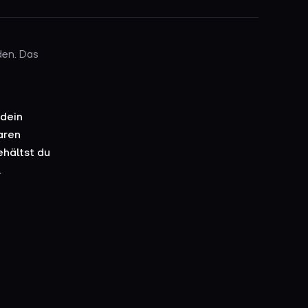
den. Das
 dein
aren
ehältst du
.