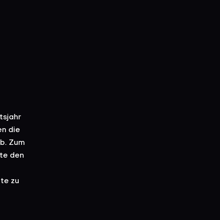
tsjahr
en die
ab. Zum
ate den
te zu