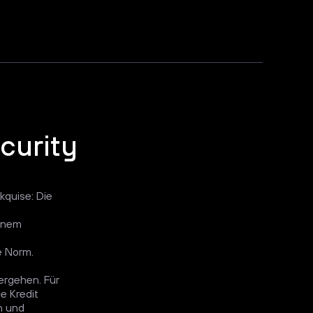
curity
kquise: Die
einem
e Norm.
ergehen. Für
e Kredit
n und