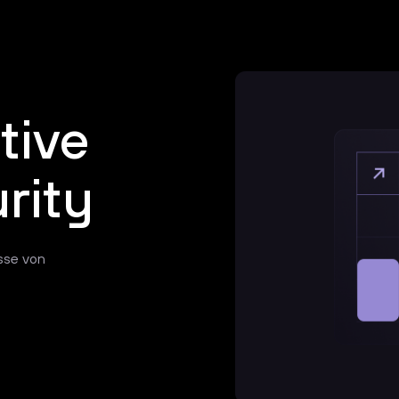
tive
rity
isse von