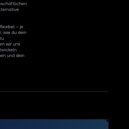
eschäftlichen
ternative
lexibel – je
, wie du dein
zu
en wir uns
twickeln
men und dein