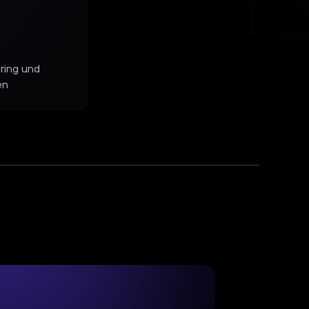
ring und
en