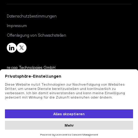
Datenschutzbestimmungen
Impressum
Offenlegung von Schwachstellen
re:cap Technologies GmbH
Wiener Straße 18, 10999
Berlin
contact@re-cap.com
Copyright © 2025 re:cap Technologies GmbH.
Alle Rechte vorbehalten.
Alle aufgeführten Produkt- und Firmennamen sind Marken oder eingetragene Marken
der jeweiligen Inhaber. Ihre Verwendung bedeutet nicht, dass sie mit diesen verbunden
sind oder von ihnen unterstützt werden.