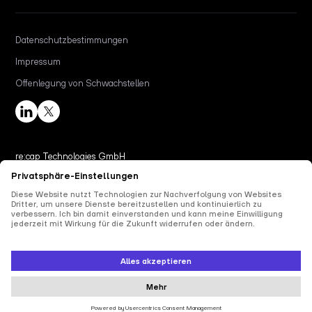
Datenschutzbestimmungen
Impressum
Offenlegung von Schwachstellen
re:cap Technologies GmbH
Wiener Straße 18, 10999
Berlin
contact@re-cap.com
Copyright © 2025 re:cap Technologies GmbH.
Alle Rechte vorbehalten.
Alle aufgeführten Produkt- und Firmennamen sind Marken oder eingetragene Marken
der jeweiligen Inhaber. Ihre Verwendung bedeutet nicht, dass sie mit diesen verbunden
sind oder von ihnen unterstützt werden.