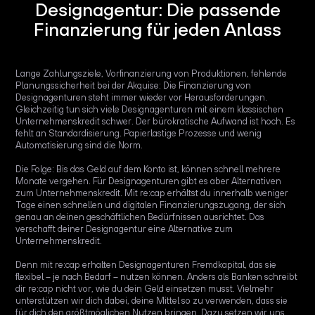
Designagentur: Die passende
Finanzierung für jeden Anlass
Lange Zahlungsziele, Vorfinanzierung von Produktionen, fehlende
Planungssicherheit bei der Akquise: Die Finanzierung von
Designagenturen steht immer wieder vor Herausforderungen.
Gleichzeitig tun sich viele Designagenturen mit einem klassischen
Unternehmenskredit schwer. Der bürokratische Aufwand ist hoch. Es
fehlt an Standardisierung. Papierlastige Prozesse und wenig
Automatisierung sind die Norm.
Die Folge: Bis das Geld auf dem Konto ist, können schnell mehrere
Monate vergehen. Für Designagenturen gibt es aber Alternativen
zum Unternehmenskredit. Mit re:cap erhältst du innerhalb weniger
Tage einen schnellen und digitalen Finanzierungszugang, der sich
genau an deinen geschäftlichen Bedürfnissen ausrichtet. Das
verschafft deiner Designagentur eine Alternative zum
Unternehmenskredit.
Denn mit re:cap erhalten Designagenturen Fremdkapital, das sie
flexibel – je nach Bedarf – nutzen können. Anders als Banken schreibt
dir re:cap nicht vor, wie du dein Geld einsetzen musst. Vielmehr
unterstützen wir dich dabei, deine Mittel so zu verwenden, dass sie
für dich den größtmöglichen Nutzen bringen. Dazu setzen wir uns